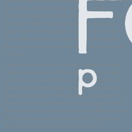
aliquet elit, eget tincidunt nibh pulvinar a. Nulla quis lorem ut
libero malesuada feugiat. Nulla quis lorem ut libero
malesuada feugiat. Vestibulum ante ipsum primis in faucibus
orci luctus et ultrices posuere cubilia Curae; Donec velit
neque, auctor sit amet aliquam vel, ullamcorper sit amet
ligula. Vivamus suscipit tortor eget felis porttitor volutpat.
Nulla porttitor accumsan tincidunt. Nulla porttitor accumsan
tincidunt.
Quisque velit nisi, pretium ut lacinia in, elementum id enim.
Curabitur aliquet quam id dui posuere blandit. Proin eget
tortor risus. Curabitur aliquet quam id dui posuere blandit.
Donec rutrum congue leo eget malesuada. Mauris blandit
aliquet elit, eget tincidunt nibh pulvinar a. Quisque velit nisi,
pretium ut lacinia in, elementum id enim. Quisque velit nisi,
pretium ut lacinia in, elementum id enim. Curabitur arcu erat,
accumsan id imperdiet et, porttitor at sem. Curabitur arcu
erat, accumsan id imperdiet et, porttitor at sem.