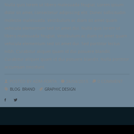
Nulla quis lorem ut libero malesuada feugiat. Lorem ipsum
dolor sit amet, consectetur adipiscing elit. Donec sollicitudin
molestie malesuada. Vestibulum ac diam sit amet quam
vehicula elementum sed sit amet dui. Nulla quis lorem ut
libero malesuada feugiat. Vestibulum ac diam sit amet quam
vehicula elementum sed sit amet dui. Sed porttitor lectus
nibh. Curabitur aliquet quam id dui posuere blandit.
Curabitur aliquet quam id dui posuere blandit. Nulla porttitor
accumsan tincidunt.
POSTED BY
ADM-FORTA
26/04/2015
0 COMMENT
,
BLOG
BRAND
GRAPHIC DESIGN